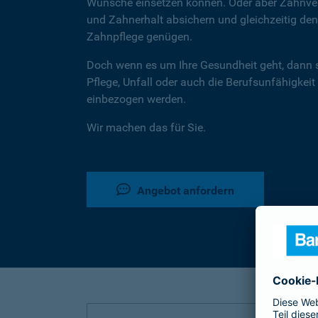
Wünsche einsetzen können. Oder aber Zahnver
und Zahnerhalt absichern und gleichzeitig d
Zahnpflege genügen.
Doch wenn es um Ihre Gesundheit geht, dann 
Pflege, Unfall oder auch die Berufsunfähigkeit
einbezogen werden.
Wir machen das für Sie.
Angebot anfordern