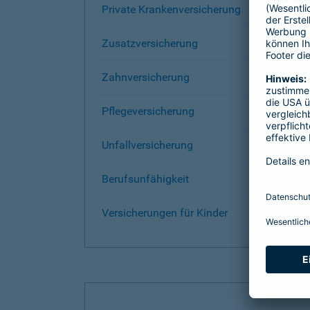
Private Krankenversicherung
Zusatzversicherung
Zahnversicherung
Pflegeversicherung
Unfallversicherung
Berufsunfähigkeit
Versicherungen für Kinder