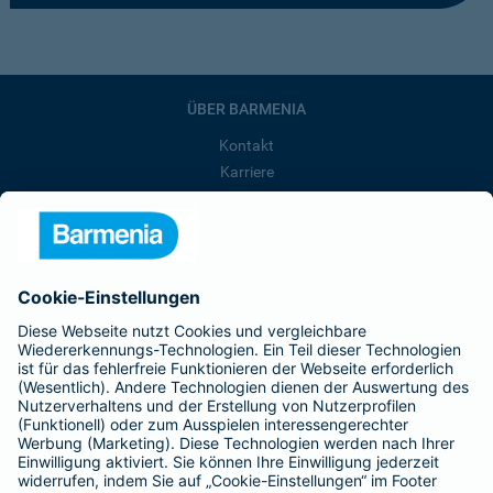
ÜBER BARMENIA
Kontakt
Karriere
Presse
Unternehmen
Anfahrt
Affiliate-Partner werden
Barmenia ist Teil der BarmeniaGothaer
BELIEBTE SEITEN
Kranken-Zusatzversicherung
Tierversicherungen
Haftpflichtversicherung
Hausratversicherung