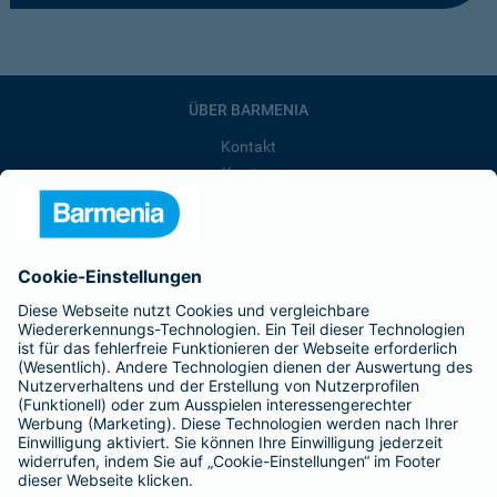
ÜBER BARMENIA
Kontakt
Karriere
Presse
Unternehmen
Anfahrt
Affiliate-Partner werden
Barmenia ist Teil der BarmeniaGothaer
BELIEBTE SEITEN
Kranken-Zusatzversicherung
Tierversicherungen
Haftpflichtversicherung
Hausratversicherung