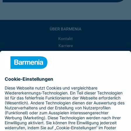
ÜBER BARMENIA
Kontakt
Karriere
Presse
Unternehmen
Anfahrt
Affiliate-Partner werden
Barmenia ist Teil der BarmeniaGothaer
BELIEBTE SEITEN
Kranken-Zusatzversicherung
Tierversicherungen
Haftpflichtversicherung
Hausratversicherung