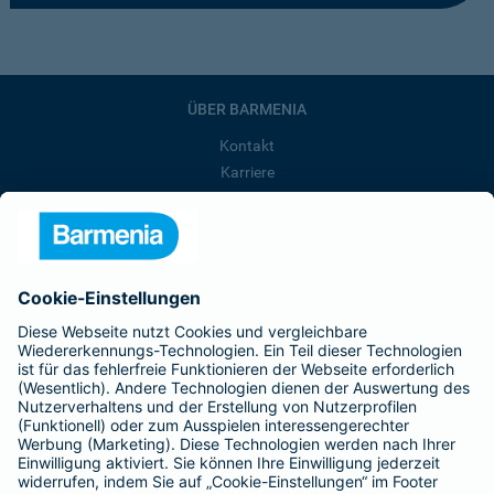
ÜBER BARMENIA
Kontakt
Karriere
Presse
Unternehmen
Anfahrt
Affiliate-Partner werden
Barmenia ist Teil der BarmeniaGothaer
BELIEBTE SEITEN
Kranken-Zusatzversicherung
Tierversicherungen
Haftpflichtversicherung
Hausratversicherung