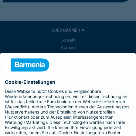
ÜBER BARMENIA
Kontakt
Karriere
Presse
Unternehmen
Anfahrt
Affiliate-Partner werden
Barmenia ist Teil der BarmeniaGothaer
BELIEBTE SEITEN
Kranken-Zusatzversicherung
Tierversicherungen
Haftpflichtversicherung
Hausratversicherung