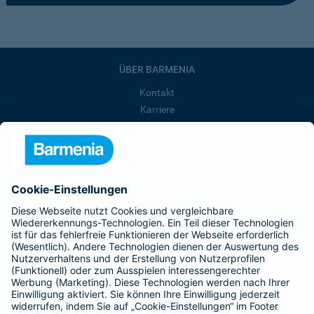
ÜBER BARMENIA
Kontakt
Karriere
Presse
Unternehmen
Anfahrt
Affiliate-Partner werden
Barmenia ist Teil der BarmeniaGothaer
BELIEBTE SEITEN
Kranken-Zusatzversicherung
Tierversicherungen
Haftpflichtversicherung
Hausratversicherung