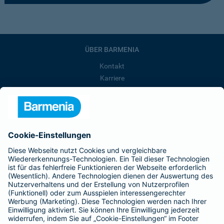
ÜBER BARMENIA
Kontakt
Karriere
Presse
Unternehmen
Anfahrt
Affiliate-Partner werden
Barmenia ist Teil der BarmeniaGothaer
BELIEBTE SEITEN
Kranken-Zusatzversicherung
Tierversicherungen
Haftpflichtversicherung
Hausratversicherung