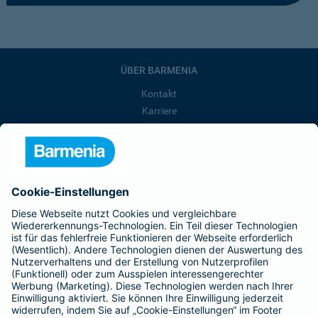
ÜBER BARMENIA
Kontakt
Karriere
Presse
Unternehmen
Anfahrt
Affiliate-Partner werden
Barmenia ist Teil der BarmeniaGothaer
BELIEBTE SEITEN
Kranken-Zusatzversicherung
Tierversicherungen
Haftpflichtversicherung
Hausratversicherung