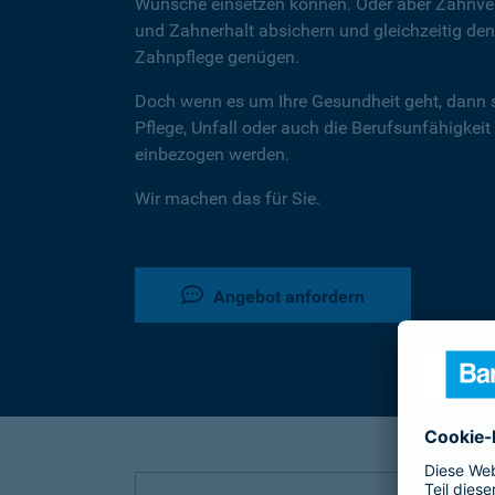
Wünsche einsetzen können. Oder aber Zahnver
und Zahnerhalt absichern und gleichzeitig d
Zahnpflege genügen.
Doch wenn es um Ihre Gesundheit geht, dann 
Pflege, Unfall oder auch die Berufsunfähigkeit
einbezogen werden.
Wir machen das für Sie.
Angebot anfordern