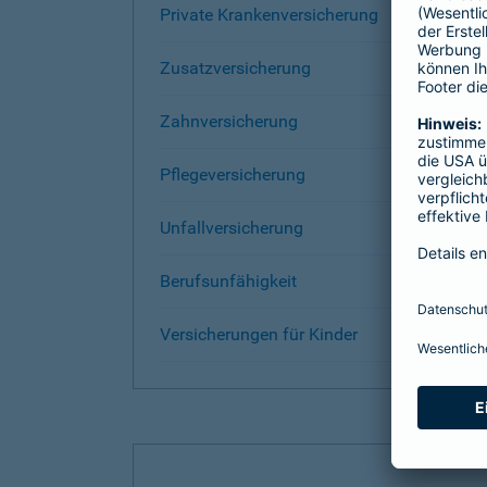
Private Krankenversicherung
Zusatzversicherung
Zahnversicherung
Pflegeversicherung
Unfallversicherung
Berufsunfähigkeit
Versicherungen für Kinder