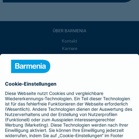
ÜBER BARMENIA
Kontakt
Karriere
Presse
Unternehmen
Anfahrt
Affiliate-Partner werden
Barmenia ist Teil der BarmeniaGothaer
BELIEBTE SEITEN
Kranken-Zusatzversicherung
Tierversicherungen
Haftpflichtversicherung
Hausratversicherung