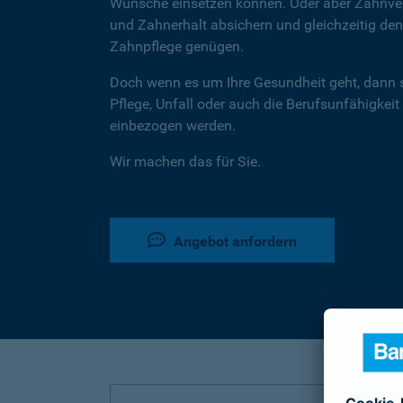
Wünsche einsetzen können. Oder aber Zahnver
und Zahnerhalt absichern und gleichzeitig d
Zahnpflege genügen.
Doch wenn es um Ihre Gesundheit geht, dann 
Pflege, Unfall oder auch die Berufsunfähigkeit
einbezogen werden.
Wir machen das für Sie.
Angebot anfordern