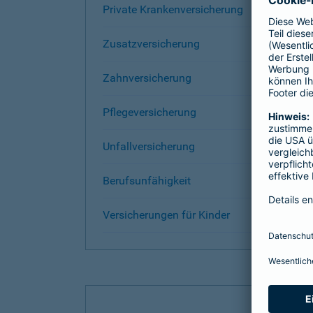
Private Krankenversicherung
Zusatzversicherung
Zahnversicherung
Pflegeversicherung
Unfallversicherung
Berufsunfähigkeit
Versicherungen für Kinder