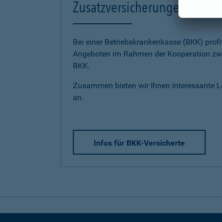
Zusatzversicherungen für BK
Bei einer Betriebskrankenkasse (BKK) profi
Angeboten im Rahmen der Kooperation zwi
BKK.
Zusammen bieten wir Ihnen interessante 
an.
Infos für BKK-Versicherte