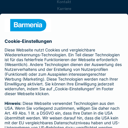
Kontakt
Karriere
Presse
Unternehmen
Anfahrt
Affiliate-Partner werden
Barmenia ist Teil der BarmeniaGothaer
BELIEBTE SEITEN
Kranken-Zusatzversicherung
Tierversicherungen
Haftpflichtversicherung
Hausratversicherung
SERVICE
Adresse ändern
Schaden melden
Kilometerstandsmeldung
Serviceübersicht