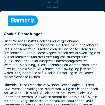
Kontakt
Karriere
Presse
Unternehmen
Anfahrt
Affiliate-Partner werden
Barmenia ist Teil der BarmeniaGothaer
BELIEBTE SEITEN
Kranken-Zusatzversicherung
Tierversicherungen
Haftpflichtversicherung
Hausratversicherung
SERVICE
Adresse ändern
Schaden melden
Kilometerstandsmeldung
Serviceübersicht