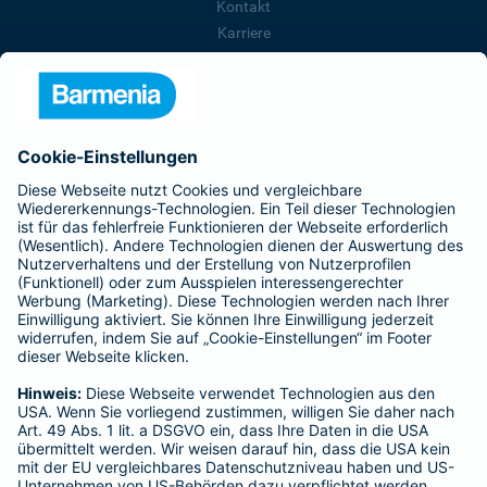
Kontakt
Karriere
Presse
Unternehmen
Anfahrt
Affiliate-Partner werden
Barmenia ist Teil der BarmeniaGothaer
BELIEBTE SEITEN
Kranken-Zusatzversicherung
Tierversicherungen
Haftpflichtversicherung
Hausratversicherung
SERVICE
Adresse ändern
Schaden melden
Kilometerstandsmeldung
Serviceübersicht