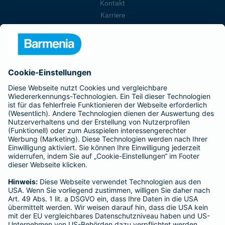
Kontakt
Karriere
Presse
Unternehmen
Anfahrt
Affiliate-Partner werden
Barmenia ist Teil der BarmeniaGothaer
BELIEBTE SEITEN
Kranken-Zusatzversicherung
Tierversicherungen
Haftpflichtversicherung
Hausratversicherung
SERVICE
Adresse ändern
Schaden melden
Kilometerstandsmeldung
Serviceübersicht