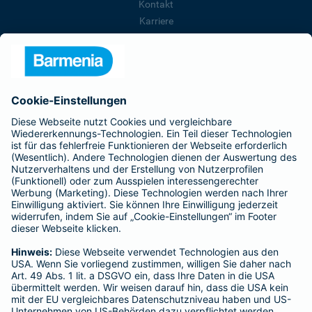
Kontakt
Karriere
Presse
Unternehmen
Anfahrt
Affiliate-Partner werden
Barmenia ist Teil der BarmeniaGothaer
BELIEBTE SEITEN
Kranken-Zusatzversicherung
Tierversicherungen
Haftpflichtversicherung
Hausratversicherung
SERVICE
Adresse ändern
Schaden melden
Kilometerstandsmeldung
Serviceübersicht