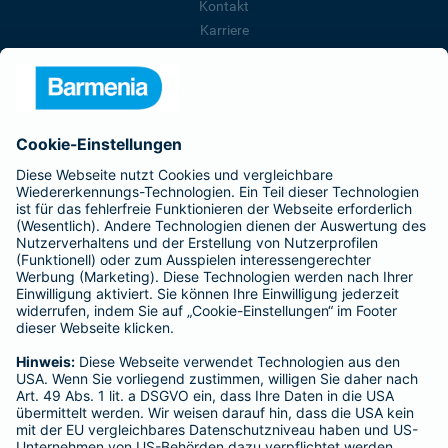
Kontakt
Karriere
Presse
Unternehmen
Anfahrt
Affiliate-Partner werden
Barmenia ist Teil der BarmeniaGothaer
BELIEBTE SEITEN
Kranken-Zusatzversicherung
Tierversicherungen
Haftpflichtversicherung
Hausratversicherung
SERVICE
Adresse ändern
Schaden melden
Kilometerstandsmeldung
Serviceübersicht