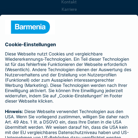
Kontakt
Karriere
Presse
Unternehmen
Anfahrt
Affiliate-Partner werden
Barmenia ist Teil der BarmeniaGothaer
BELIEBTE SEITEN
Kranken-Zusatzversicherung
Tierversicherungen
Haftpflichtversicherung
Hausratversicherung
SERVICE
Adresse ändern
Schaden melden
Kilometerstandsmeldung
Serviceübersicht