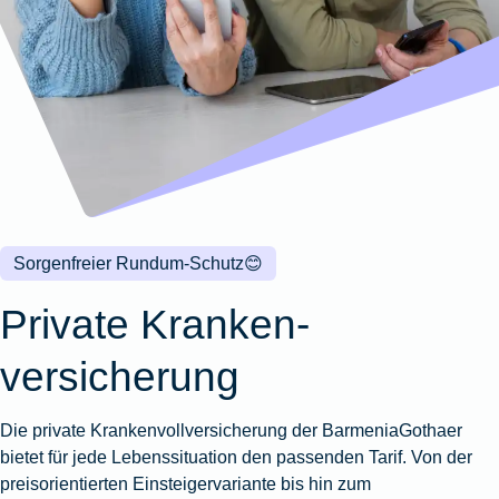
Wohnungsschutzbrief
Kunstversicherung
Montageversicherung
Zur
Zur
Zur
Gruppenunfall für
Gewässerschadenhaftpflicht
Reisehaftpflichtversicherung
Zur
Produktübersicht
Produktübersicht
Produktübersicht
Betriebe
Ausstellungsversicherung
Zur
Produktübersicht
Zur
Produktübersicht
Reiserücktrittsversicherung
Zur
Produktübersicht
Gruppenunfall für
Valorenversicherung
Produktübersicht
Vereine
Zur
Oldtimersammlungsversicherung
Produktübersicht
Zur
Produktübersicht
Sorgenfreier Rundum-Schutz
😊
Zur
Produktübersicht
Private Kranken­
versicherung
Die private Krankenvollversicherung der BarmeniaGothaer
bietet für jede Lebenssituation den passenden Tarif. Von der
preisorientierten Einsteigervariante bis hin zum