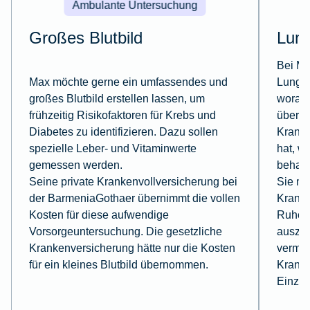
Ambulante Untersuchung
Großes Blutbild
Lun
Bei Mi
Max möchte gerne ein umfassendes und
Lungen
großes Blutbild erstellen lassen, um
worauf
frühzeitig Risikofaktoren für Krebs und
überwi
Diabetes zu identifizieren. Dazu sollen
Kranke
spezielle Leber- und Vitaminwerte
hat, wi
gemessen werden.
behand
Seine private Krankenvollversicherung bei
Sie mu
der BarmeniaGothaer übernimmt die vollen
Kranke
Kosten für diese aufwendige
Ruhe, 
Vorsorgeuntersuchung. Die gesetzliche
auszuk
Krankenversicherung hätte nur die Kosten
vermei
für ein kleines Blutbild übernommen.
Kranke
Einzel