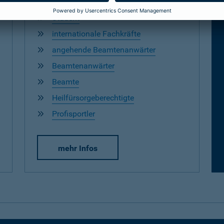
Zahnarzt
Student
internationale Fachkräfte
angehende Beamtenanwärter
Beamtenanwärter
Beamte
Heilfürsorgeberechtigte
Profisportler
mehr Infos