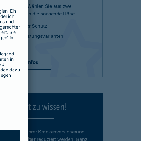
Leistungen. Wählen Sie aus zwei
Tarifvarianten die passende Höhe.
optimaler Schutz
zwei Leistungsvarianten
mehr Infos
Gut zu wissen!
Beiträge
zu Ihrer Krankenversicherung
können
im Alter
reduziert werden. Ganz