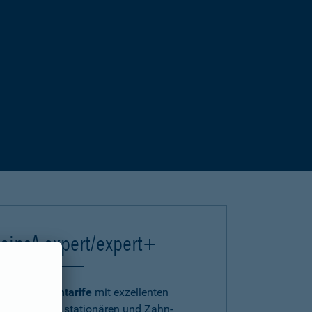
einsA expert/expert+
Die
Premiumtarife
mit exzellenten
ambulanten, stationären und Zahn-