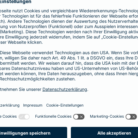
Hier entscheiden Sie, ob Hausarzt oder
direkt zum Facharzt.
hochwertige ambulante Leistungen
Basisleistung im stationären Bereich
mehr Infos
Spezialtarife
Arzt