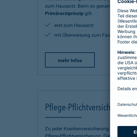
zum Hausarzt. Beim so genannten
Primärarztprinzip
gilt:
erst zum Hausarzt
mit Überweisung zum Facharzt
mehr Infos
Pflege-Pflichtversicherung
Zu jeder Krankenversicherung gehört eine
Pflege-Pflichtversicherung. Diese wird bei