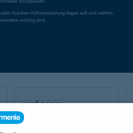
ürfnissen anzupassen.
ivaten Kranken-Vollversicherung liegen soll und wählen
besonders wichtig sind.
einsA primex
Hochwertiger Schutz mit Schwerpunkt auf
Leistungen in der ambulanten Versorgung.