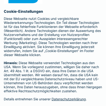
Anfahrt
Affiliate-Partner werden
Barmenia ist Teil der BarmeniaGothaer
BELIEBTE SEITEN
Kranken-Zusatzversicherung
Tierversicherungen
Haftpflichtversicherung
Hausratversicherung
SERVICE
Adresse ändern
Schaden melden
Kilometerstandsmeldung
Serviceübersicht
Bleiben Sie in Kontakt