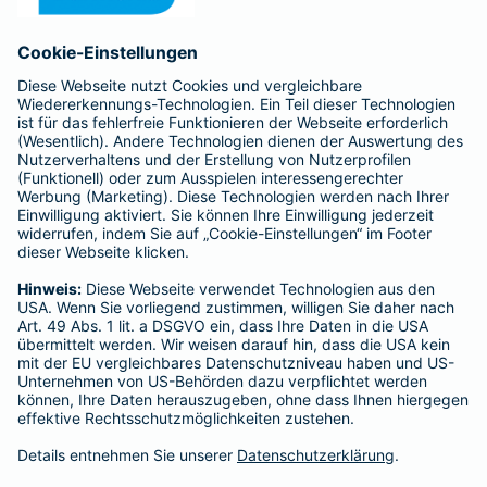
Anfahrt
Affiliate-Partner werden
Barmenia ist Teil der BarmeniaGothaer
BELIEBTE SEITEN
Kranken-Zusatzversicherung
Tierversicherungen
Haftpflichtversicherung
Hausratversicherung
SERVICE
Adresse ändern
Schaden melden
Kilometerstandsmeldung
Serviceübersicht
Bleiben Sie in Kontakt