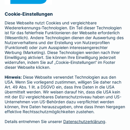
Anfahrt
Affiliate-Partner werden
Barmenia ist Teil der BarmeniaGothaer
BELIEBTE SEITEN
Kranken-Zusatzversicherung
Tierversicherungen
Haftpflichtversicherung
Hausratversicherung
SERVICE
Adresse ändern
Schaden melden
Kilometerstandsmeldung
Serviceübersicht
Bleiben Sie in Kontakt