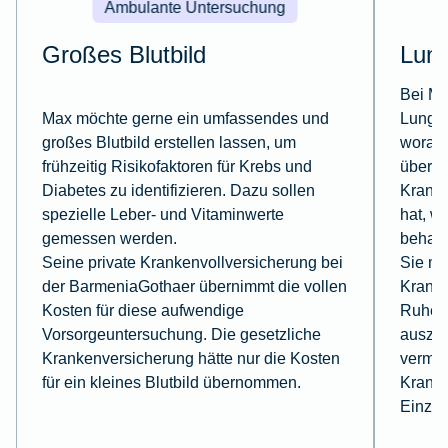
Ambulante Untersuchung
Großes Blutbild
Lun
Bei Mi
Max möchte gerne ein umfassendes und
Lungen
großes Blutbild erstellen lassen, um
worauf
frühzeitig Risikofaktoren für Krebs und
überwi
Diabetes zu identifizieren. Dazu sollen
Kranke
spezielle Leber- und Vitaminwerte
hat, wi
gemessen werden.
behand
Seine private Krankenvollversicherung bei
Sie mu
der BarmeniaGothaer übernimmt die vollen
Kranke
Kosten für diese aufwendige
Ruhe, 
Vorsorgeuntersuchung. Die gesetzliche
auszuk
Krankenversicherung hätte nur die Kosten
vermei
für ein kleines Blutbild übernommen.
Kranke
Einzel