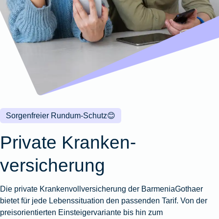
Wohnungsschutzbrief
Kunstversicherung
Montageversicherung
Zur
Zur
Zur
Gruppenunfall für
Gewässerschadenhaftpflicht
Reisehaftpflichtversicherung
Zur
Produktübersicht
Produktübersicht
Produktübersicht
Betriebe
Ausstellungsversicherung
Zur
Produktübersicht
Zur
Produktübersicht
Reiserücktrittsversicherung
Zur
Produktübersicht
Gruppenunfall für
Valorenversicherung
Produktübersicht
Vereine
Zur
Oldtimersammlungsversicherung
Produktübersicht
Zur
Produktübersicht
Sorgenfreier Rundum-Schutz
😊
Zur
Produktübersicht
Private Kranken­
versicherung
Die private Krankenvollversicherung der BarmeniaGothaer
bietet für jede Lebenssituation den passenden Tarif. Von der
preisorientierten Einsteigervariante bis hin zum