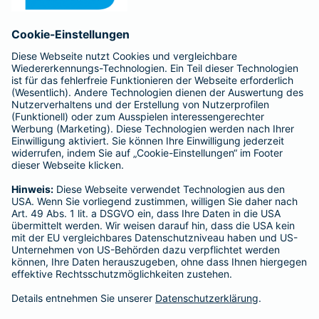
Anfahrt
Affiliate-Partner werden
Barmenia ist Teil der BarmeniaGothaer
BELIEBTE SEITEN
Kranken-Zusatzversicherung
Tierversicherungen
Haftpflichtversicherung
Hausratversicherung
SERVICE
Adresse ändern
Schaden melden
Kilometerstandsmeldung
Serviceübersicht
Bleiben Sie in Kontakt