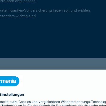
ürfnissen anzupassen.
ivaten Kranken-Vollversicherung liegen soll und wählen
besonders wichtig sind.
einsA primex
Hochwertiger Schutz mit Schwerpunkt auf
Leistungen in der ambulanten Versorgung.