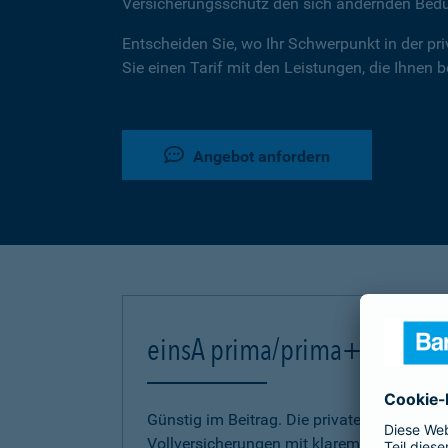
Versicherungsschutz den sich ändernden Bed
Entscheiden Sie, wo Ihr Schwerpunkt in der pr
Sie einen Tarif mit den Leistungen, die Ihnen 
Angebot anfordern
einsA prima/prima+
Günstig im Beitrag. Die privaten Kranken-
Vollversicherungen mit klarem Bekenntnis