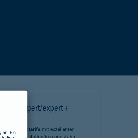
einsA expert/expert+
Die
Premiumtarife
mit exzellenten
ambulanten, stationären und Zahn-