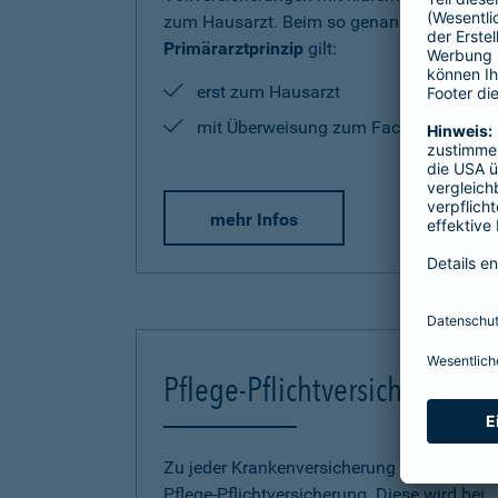
zum Hausarzt. Beim so genannten
Primärarztprinzip
gilt:
erst zum Hausarzt
mit Überweisung zum Facharzt
mehr Infos
Pflege-Pflichtversicherung
Zu jeder Krankenversicherung gehört eine
Pflege-Pflichtversicherung. Diese wird bei