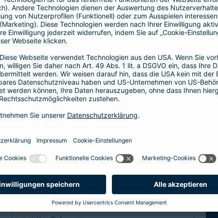
Hier entscheiden Sie, ob Hausarzt oder
direkt zum Facharzt.
hochwertige ambulante Leistungen
Basisleistung im stationären Bereich
mehr Infos
Spezialtarife
Arzt