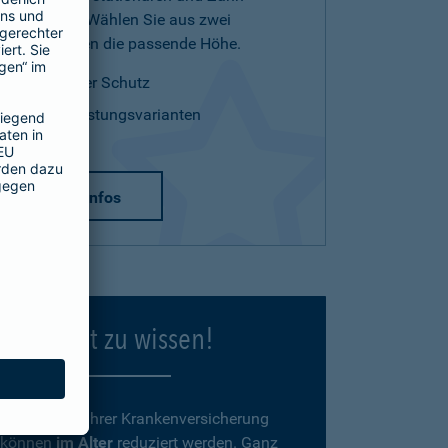
Leistungen. Wählen Sie aus zwei
Tarifvarianten die passende Höhe.
optimaler Schutz
zwei Leistungsvarianten
mehr Infos
Gut zu wissen!
Beiträge
zu Ihrer Krankenversicherung
können
im Alter
reduziert werden. Ganz