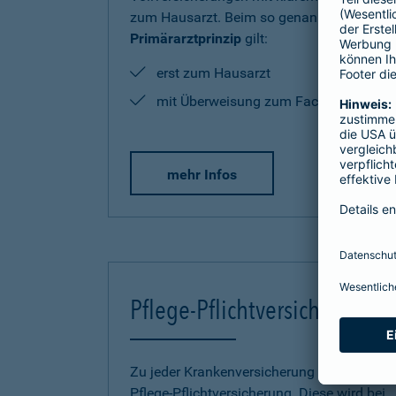
zum Hausarzt. Beim so genannten
Primärarztprinzip
gilt:
erst zum Hausarzt
mit Überweisung zum Facharzt
mehr Infos
Pflege-Pflichtversicherung
Zu jeder Krankenversicherung gehört eine
Pflege-Pflichtversicherung. Diese wird bei