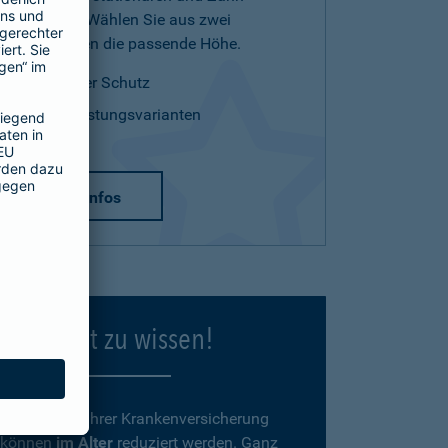
Leistungen. Wählen Sie aus zwei
Tarifvarianten die passende Höhe.
optimaler Schutz
zwei Leistungsvarianten
mehr Infos
Gut zu wissen!
Beiträge
zu Ihrer Krankenversicherung
können
im Alter
reduziert werden. Ganz