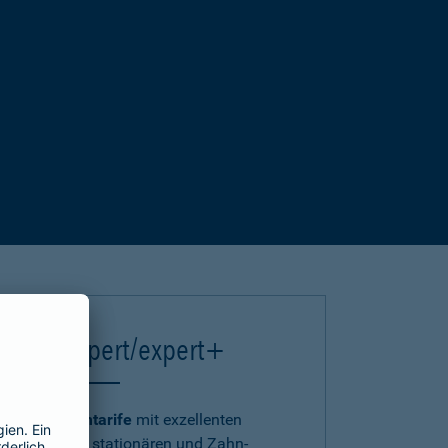
einsA expert/expert+
Die
Premiumtarife
mit exzellenten
ambulanten, stationären und Zahn-