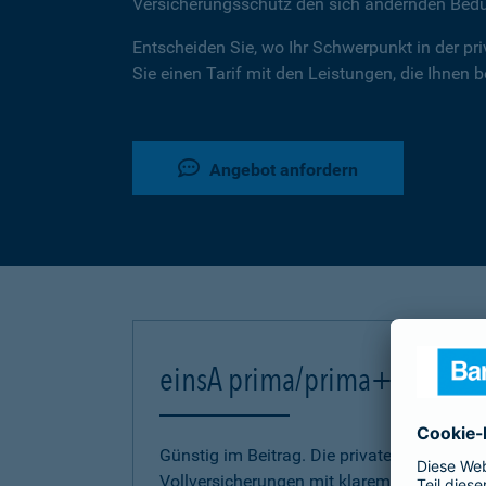
Versicherungsschutz den sich ändernden Bed
Entscheiden Sie, wo Ihr Schwerpunkt in der pr
Sie einen Tarif mit den Leistungen, die Ihnen 
Angebot anfordern
einsA prima/prima+
Günstig im Beitrag. Die privaten Kranken-
Vollversicherungen mit klarem Bekenntnis