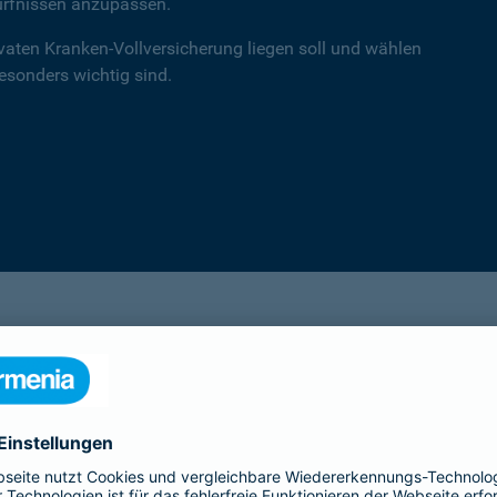
ürfnissen anzupassen.
ivaten Kranken-Vollversicherung liegen soll und wählen
besonders wichtig sind.
einsA primex
Hochwertiger Schutz mit Schwerpunkt auf
Leistungen in der ambulanten Versorgung.