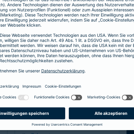
Hier entscheiden Sie, ob Hausarzt oder
direkt zum Facharzt.
hochwertige ambulante Leistungen
Basisleistung im stationären Bereich
mehr Infos
Spezialtarife
Arzt