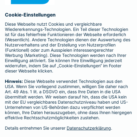
Anfahrt
Affiliate-Partner werden
Barmenia ist Teil der BarmeniaGothaer
BELIEBTE SEITEN
Kranken-Zusatzversicherung
Tierversicherungen
Haftpflichtversicherung
Hausratversicherung
SERVICE
Adresse ändern
Schaden melden
Kilometerstandsmeldung
Serviceübersicht
Bleiben Sie in Kontakt