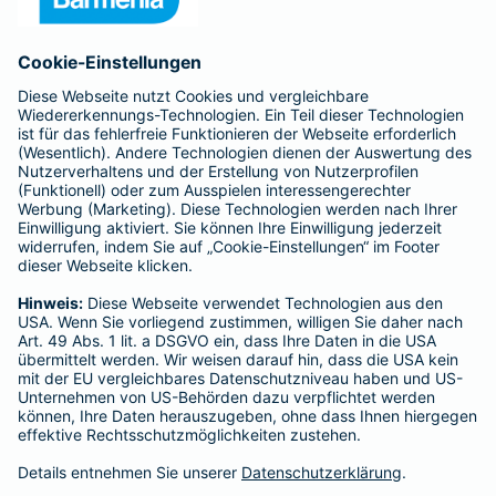
Anfahrt
Affiliate-Partner werden
Barmenia ist Teil der BarmeniaGothaer
BELIEBTE SEITEN
Kranken-Zusatzversicherung
Tierversicherungen
Haftpflichtversicherung
Hausratversicherung
SERVICE
Adresse ändern
Schaden melden
Kilometerstandsmeldung
Serviceübersicht