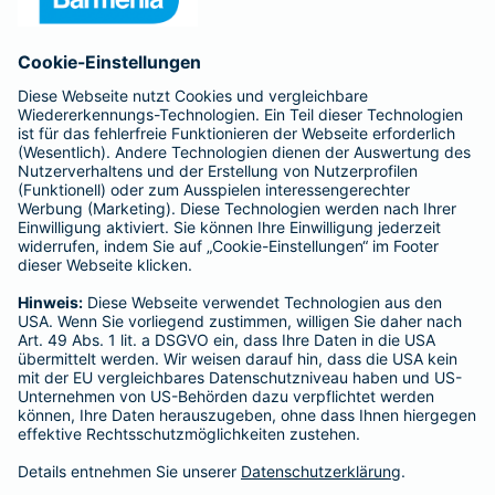
Anfahrt
Affiliate-Partner werden
Barmenia ist Teil der BarmeniaGothaer
BELIEBTE SEITEN
Kranken-Zusatzversicherung
Tierversicherungen
Haftpflichtversicherung
Hausratversicherung
SERVICE
Adresse ändern
Schaden melden
Kilometerstandsmeldung
Serviceübersicht