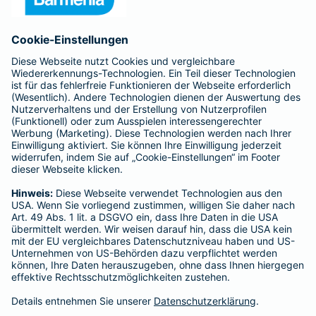
Anfahrt
Affiliate-Partner werden
Barmenia ist Teil der BarmeniaGothaer
BELIEBTE SEITEN
Kranken-Zusatzversicherung
Tierversicherungen
Haftpflichtversicherung
Hausratversicherung
SERVICE
Adresse ändern
Schaden melden
Kilometerstandsmeldung
Serviceübersicht