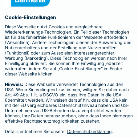
Anfahrt
Affiliate-Partner werden
Barmenia ist Teil der BarmeniaGothaer
BELIEBTE SEITEN
Kranken-Zusatzversicherung
Tierversicherungen
Haftpflichtversicherung
Hausratversicherung
SERVICE
Adresse ändern
Schaden melden
Kilometerstandsmeldung
Serviceübersicht