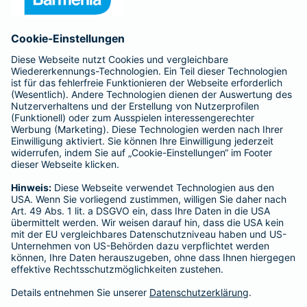
Anfahrt
Affiliate-Partner werden
Barmenia ist Teil der BarmeniaGothaer
BELIEBTE SEITEN
Kranken-Zusatzversicherung
Tierversicherungen
Haftpflichtversicherung
Hausratversicherung
SERVICE
Adresse ändern
Schaden melden
Kilometerstandsmeldung
Serviceübersicht