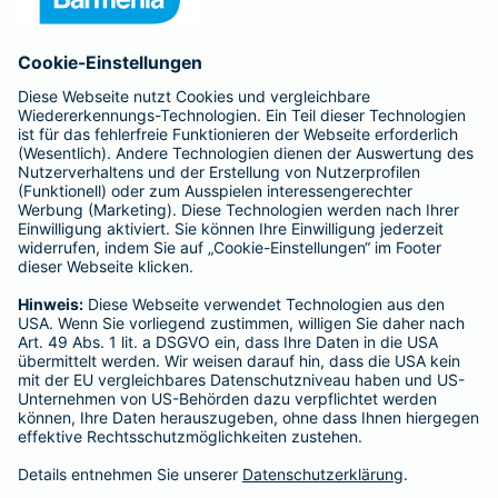
Anfahrt
Affiliate-Partner werden
Barmenia ist Teil der BarmeniaGothaer
BELIEBTE SEITEN
Kranken-Zusatzversicherung
Tierversicherungen
Haftpflichtversicherung
Hausratversicherung
SERVICE
Adresse ändern
Schaden melden
Kilometerstandsmeldung
Serviceübersicht