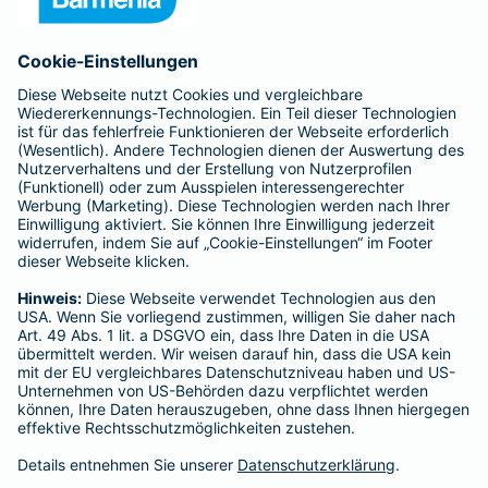
Anfahrt
Affiliate-Partner werden
Barmenia ist Teil der BarmeniaGothaer
BELIEBTE SEITEN
Kranken-Zusatzversicherung
Tierversicherungen
Haftpflichtversicherung
Hausratversicherung
SERVICE
Adresse ändern
Schaden melden
Kilometerstandsmeldung
Serviceübersicht