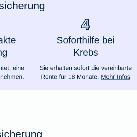
rsicherung
akte
Soforthilfe bei
ng
Krebs
htet, eine
Sie erhalten sofort die vereinbarte
zunehmen.
Rente für 18 Monate.
Mehr Infos
Weil du wichtig bist
sicherung