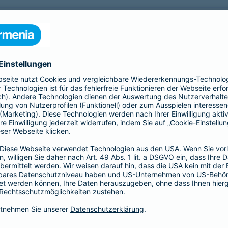
nfähigkeitsversicherung?
 für eine Berufsunfähigkeit?
SBU Invest
remium
bietet eine
Die Berufsunfähigkeitsve
herung fürs Leben. Jetzt
Kund*innen finanzielle Sic
lassigen Preis-
der Kapitalmärkte zu nutz