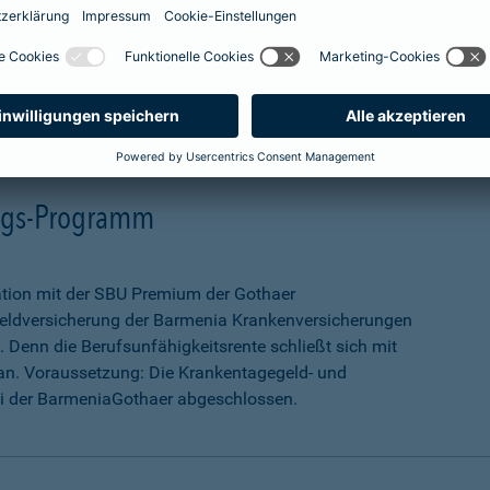
mehr Infos
ungs-Programm
ation mit der SBU Premium der Gothaer
eldversicherung der Barmenia Krankenversicherungen
 Denn die Berufsunfähigkeitsrente schließt sich mit
an. Voraussetzung: Die Krankentagegeld- und
ei der BarmeniaGothaer abgeschlossen.