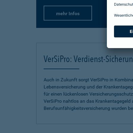
mehr Infos
VerSiPro: Verdienst-Sicher
Auch in Zukunft sorgt VerSiPro in Kombin
Lebensversicherung und der Krankentageg
für einen lückenlosen Versicherungsschutz.
VerSiPro nahtlos an das Krankentagegeld 
Berufsunfähigkeitsversicherung wurden b