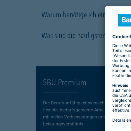
Warum benötige ich eine Berufsu
Was sind die häufigsten Ursachen
SBU Premium
Die Berufsunfähigkeitsversicherung
SBU P
flexible, bedarfsgerechte Arbeitskraftabsic
mit vielen Verbesserungen und einem erstk
Leistungsverhältnis.