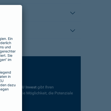
rsicherung
SBU Invest
gibt Ihren
herheit und die Möglichkeit, die Potenziale
en.