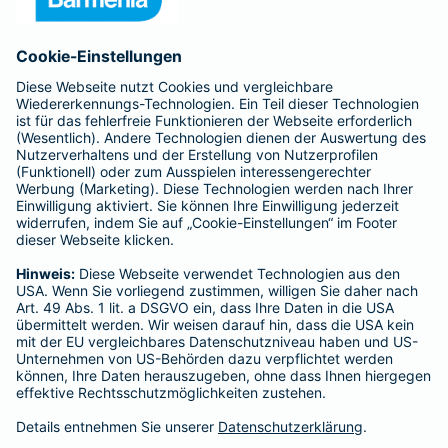
Anfahrt
Affiliate-Partner werden
Barmenia ist Teil der BarmeniaGothaer
BELIEBTE SEITEN
Kranken-Zusatzversicherung
Tierversicherungen
Haftpflichtversicherung
Hausratversicherung
SERVICE
Adresse ändern
Schaden melden
Kilometerstandsmeldung
Serviceübersicht