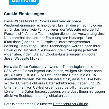
Anfahrt
Affiliate-Partner werden
Barmenia ist Teil der BarmeniaGothaer
BELIEBTE SEITEN
Kranken-Zusatzversicherung
Tierversicherungen
Haftpflichtversicherung
Hausratversicherung
SERVICE
Adresse ändern
Schaden melden
Kilometerstandsmeldung
Serviceübersicht