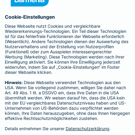
Anfahrt
Affiliate-Partner werden
Barmenia ist Teil der BarmeniaGothaer
BELIEBTE SEITEN
Kranken-Zusatzversicherung
Tierversicherungen
Haftpflichtversicherung
Hausratversicherung
SERVICE
Adresse ändern
Schaden melden
Kilometerstandsmeldung
Serviceübersicht