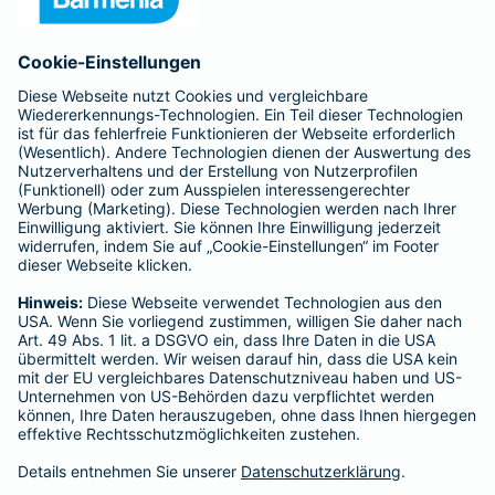
Anfahrt
Affiliate-Partner werden
Barmenia ist Teil der BarmeniaGothaer
BELIEBTE SEITEN
Kranken-Zusatzversicherung
Tierversicherungen
Haftpflichtversicherung
Hausratversicherung
SERVICE
Adresse ändern
Schaden melden
Kilometerstandsmeldung
Serviceübersicht