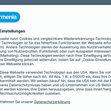
nfähigkeitsversicherung?
 für eine Berufsunfähigkeit?
SBU Invest
remium
bietet eine
Die Berufsunfähigkeitsve
herung fürs Leben. Jetzt
Kund*innen finanzielle Sic
lassigen Preis-
der Kapitalmärkte zu nutz