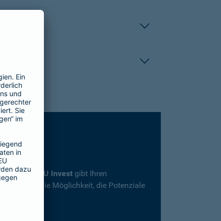
rsicherung
SBU Invest
gibt Ihren
herheit und die Möglichkeit, die Potenziale
en.