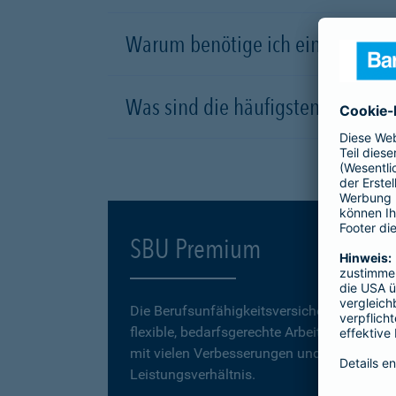
Warum benötige ich eine Berufsu
Was sind die häufigsten Ursachen
SBU Premium
Die Berufsunfähigkeitsversicherung
SBU P
flexible, bedarfsgerechte Arbeitskraftabsic
mit vielen Verbesserungen und einem erstk
Leistungsverhältnis.