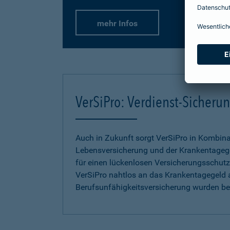
mehr Infos
VerSiPro: Verdienst-Sicher
Auch in Zukunft sorgt VerSiPro in Kombin
Lebensversicherung und der Krankentageg
für einen lückenlosen Versicherungsschutz.
VerSiPro nahtlos an das Krankentagegeld 
Berufsunfähigkeitsversicherung wurden b