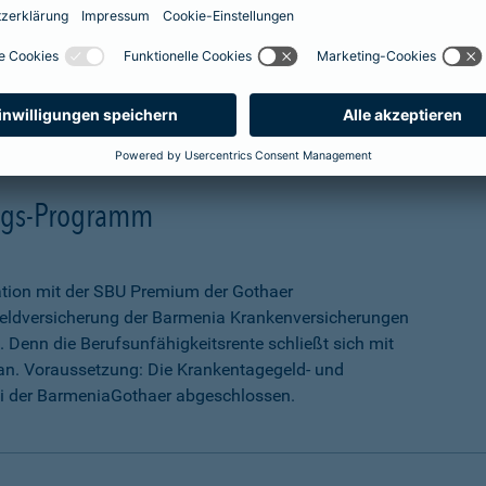
mehr Infos
ungs-Programm
ation mit der SBU Premium der Gothaer
eldversicherung der Barmenia Krankenversicherungen
 Denn die Berufsunfähigkeitsrente schließt sich mit
an. Voraussetzung: Die Krankentagegeld- und
ei der BarmeniaGothaer abgeschlossen.