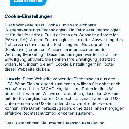
Anfahrt
Affiliate-Partner werden
Barmenia ist Teil der BarmeniaGothaer
BELIEBTE SEITEN
Kranken-Zusatzversicherung
Tierversicherungen
Haftpflichtversicherung
Hausratversicherung
SERVICE
Adresse ändern
Schaden melden
Kilometerstandsmeldung
Serviceübersicht