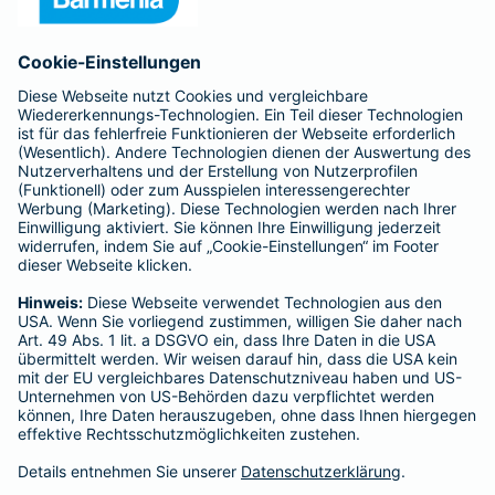
Anfahrt
Affiliate-Partner werden
Barmenia ist Teil der BarmeniaGothaer
BELIEBTE SEITEN
Kranken-Zusatzversicherung
Tierversicherungen
Haftpflichtversicherung
Hausratversicherung
SERVICE
Adresse ändern
Schaden melden
Kilometerstandsmeldung
Serviceübersicht